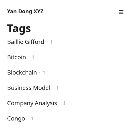
Yan Dong XYZ
Tags
Baillie Gifford
·
1
Bitcoin
·
1
Blockchain
·
1
Business Model
·
1
Company Analysis
·
1
Congo
·
1