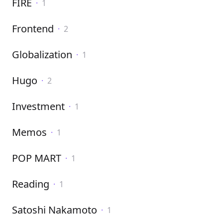
FIRE
·
1
Frontend
·
2
Globalization
·
1
Hugo
·
2
Investment
·
1
Memos
·
1
POP MART
·
1
Reading
·
1
Satoshi Nakamoto
·
1