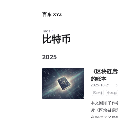
言东 XYZ
Tags
/
比特币
2025
《区块链启
的账本
2025-10-21
·
5
区块链
中本聪
本文回顾了作
读《区块链启
章探讨了区块