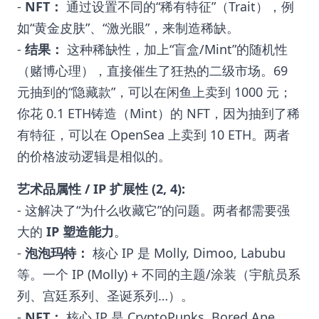
-
NFT：
通过设置不同的“稀有特征”（Trait），例
如“黄金皮肤”、“激光眼”，来制造稀缺。
-
结果：
这种稀缺性，加上“盲盒/Mint”的随机性
（赌博心理），直接催生了狂热的二级市场。69
元抽到的“隐藏款”，可以在闲鱼上卖到 1000 元；
你花 0.1 ETH铸造（Mint）的 NFT，因为抽到了稀
有特征，可以在 OpenSea 上卖到 10 ETH。两者
的价格波动逻辑是相似的。
艺术品属性 / IP 扩展性 (2, 4):
- 这解决了“为什么收藏它”的问题。两者都需要强
大的
IP 塑造能力
。
-
泡泡玛特：
核心 IP 是 Molly, Dimoo, Labubu
等。一个 IP (Molly) + 不同的主题/涂装（宇航员系
列、宫廷系列、圣诞系列…）。
-
NFT：
核心 IP 是 CryptoPunks, Bored Ape